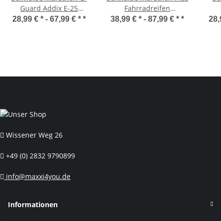
Guard Addix E-25
Fahrradreifen
Fahrradreifen
Fahrradmantel mit
F
28,99 € * -
67,99 € *
*
38,99 € * -
87,99 € *
*
28,
Schwarz/Reflex 32-622
Reflex 32-622 (28 x 1,25)
Sch
(28 x 1,25)
Wissener Weg 26
+49 (0) 2832 9790899
info@maxxi4you.de
Informationen