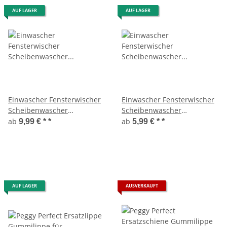
AUF LAGER
AUF LAGER
Einwascher Fensterwischer
Einwascher Fensterwischer
Scheibenwascher
Scheibenwascher
Stripträger + Strip 2 Breiten
Stripträger 2 Breiten
ab
ab
9,99 € *
*
5,99 € *
*
35/45cm
AUF LAGER
AUSVERKAUFT