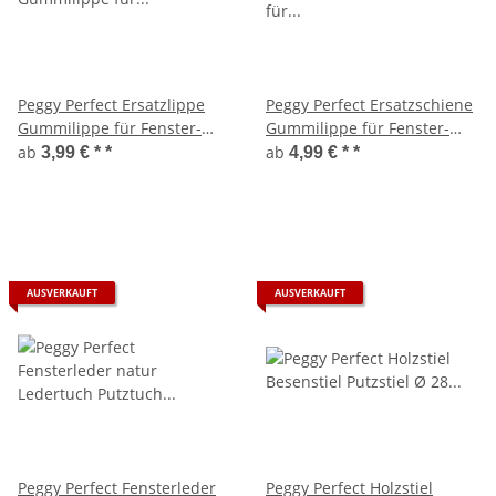
Peggy Perfect Ersatzlippe
Peggy Perfect Ersatzschiene
Gummilippe für Fenster-
Gummilippe für Fenster-
Abzieher Profi 50 cm
Abzieher Profi 35 cm
ab
ab
3,99 € *
*
4,99 € *
*
AUSVERKAUFT
AUSVERKAUFT
Peggy Perfect Fensterleder
Peggy Perfect Holzstiel