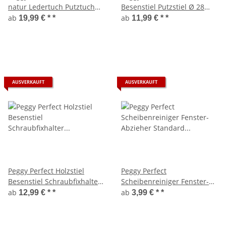
natur Ledertuch Putztuch
Besenstiel Putzstiel Ø 28
Poliertuch 68 x 50 cm
mm 140 cm 100 % FSC
ab
ab
19,99 € *
*
11,99 € *
*
AUSVERKAUFT
AUSVERKAUFT
Peggy Perfect Holzstiel
Peggy Perfect
Besenstiel Schraubfixhalter
Scheibenreiniger Fenster-
Ø 28 mm 140 cm
Abzieher Standard 25 cm
ab
ab
12,99 € *
*
3,99 € *
*