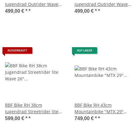
Jugendrad Outrider Wave
Jugendrad Outrider Wave
24" türkis
24" Weiß
499,00 € *
*
499,00 € *
*
AUSVERKAUFT
AUF LAGER
BBF Bike RH 38cm
BBF Bike RH 43cm
Jugendrad Streetrider lite
Mountainbike "MTX 29"
Wave 26" Mint/Grün
anthrazit matt
599,00 € *
*
749,00 € *
*