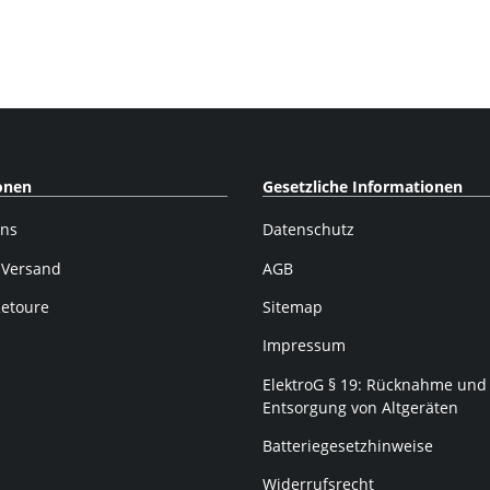
40-622 (28 x 1,50)
Reflex 40-622 (28 x 1,50)
Reflex 37-622 ( 2
)
onen
Gesetzliche Informationen
uns
Datenschutz
 Versand
AGB
Retoure
Sitemap
Impressum
ElektroG § 19: Rücknahme und
Entsorgung von Altgeräten
Batteriegesetzhinweise
Widerrufsrecht