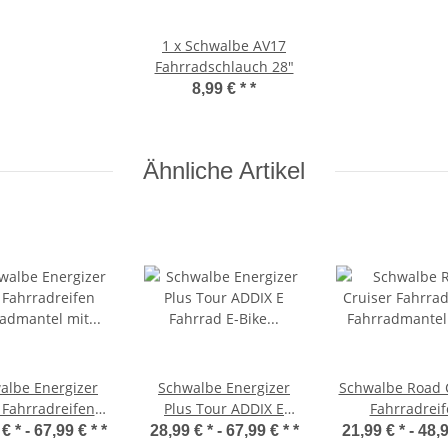
1 x Schwalbe AV17
Fahrradschlauch 28"
8,99 € *
*
Ähnliche Artikel
albe Energizer
Schwalbe Energizer
Schwalbe Road 
 Fahrradreifen
Plus Tour ADDIX E
Fahrradrei
radmantel mit
Fahrrad E-Bike Reifen
Fahrradmante
€ * -
67,99 € *
*
28,99 € * -
67,99 € *
*
21,99 € * -
48,9