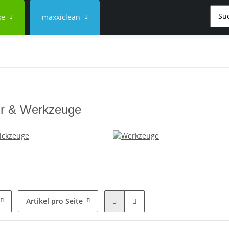
ke
maxxiclean
ur & Werkzeuge
Artikel pro Seite