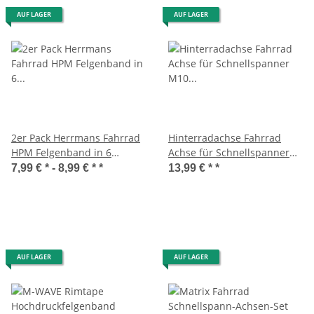
AUF LAGER
AUF LAGER
2er Pack Herrmans Fahrrad
Hinterradachse Fahrrad
HPM Felgenband in 6
Achse für Schnellspanner
Größen 26-28" - 11-23 mm
M10 Länge 140 mm
7,99 € * -
8,99 € *
*
13,99 € *
*
Blau
AUF LAGER
AUF LAGER