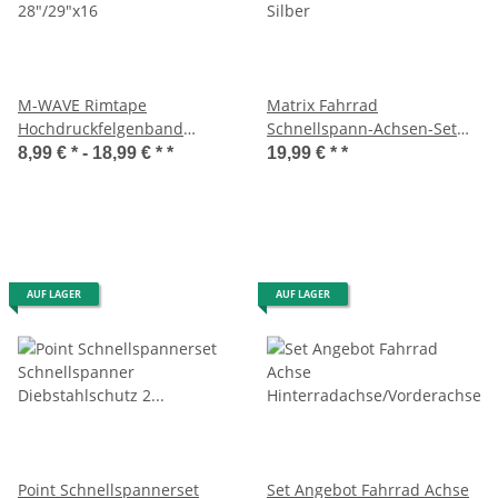
M-WAVE Rimtape
Matrix Fahrrad
Hochdruckfelgenband
Schnellspann-Achsen-Set
28"/29"x16
Silber
8,99 € * -
18,99 € *
*
19,99 € *
*
AUF LAGER
AUF LAGER
Point Schnellspannerset
Set Angebot Fahrrad Achse