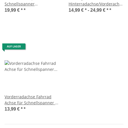
Schnellspanner
Hinterradachse/Vorderachse
Diebstahlschutz 2 Farben
Ø 9,5 mm Länge
19,99 € *
*
14,99 € * -
24,99 € *
*
178mm/130mm
AUF LAGER
Vorderradachse Fahrrad
Achse für Schnellspanner Ø
9 mm Länge: 108 mm
13,99 € *
*