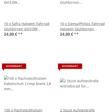
10 x Safra Halogen Fahrrad
10 x Sigma/Philips Fahrrad
Glühbirnen 6V/3,0W
Halogen Glühbirnen
Fahrradbeleuchtung
6V/2,4W/0,4A
24,99 € *
*
24,99 € *
*
AUSVERKAUFT
AUSVERKAUFT
100 x Flachsteckhülsen
2 Stück Aufsteckrolle