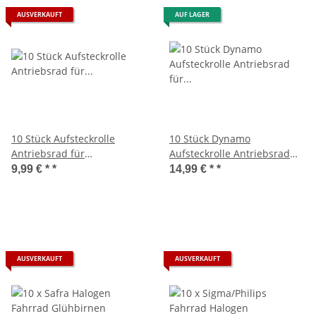
AUSVERKAUFT
AUF LAGER
10 Stück Aufsteckrolle
10 Stück Dynamo
Antriebsrad für
Aufsteckrolle Antriebsrad
Fahrraddynamo Dynamo
für Fahrraddynamo Ø16 mm
9,99 € *
*
14,99 € *
*
Ø17,5 mm
AUSVERKAUFT
AUSVERKAUFT