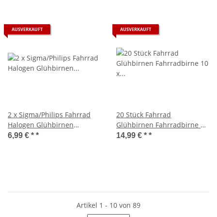
AUSVERKAUFT
AUSVERKAUFT
2 x Sigma/Philips Fahrrad
20 Stück Fahrrad
Halogen Glühbirnen
Glühbirnen Fahrradbirne 10
6V/2,4W/0,4A
x 6V/2,4W + 10 x 6V/0.6W
6,99 € *
*
14,99 € *
*
Artikel 1 - 10 von 89