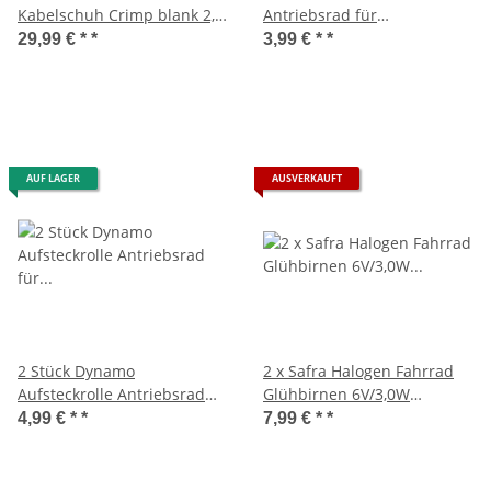
Kabelschuh Crimp blank 2,8
Antriebsrad für
mm + Schrumpfschlauch
Fahrraddynamo Dynamo
29,99 € *
*
3,99 € *
*
Ø17,5 mm
AUF LAGER
AUSVERKAUFT
2 Stück Dynamo
2 x Safra Halogen Fahrrad
Aufsteckrolle Antriebsrad
Glühbirnen 6V/3,0W
für Fahrraddynamo Ø 16
Fahrradbeleuchtung
4,99 € *
*
7,99 € *
*
mm