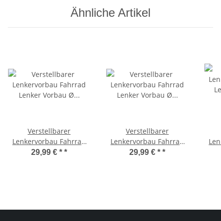
Ähnliche Artikel
Verstellbarer
Verstellbarer
Lenkervorbau Fahrrad
Lenkervorbau Fahrrad
Len
Lenker Vorbau Ø
Lenker Vorbau Ø
Len
29,99 € *
*
29,99 € *
*
25,4/22,2 mm 260/110
25,4/25,4 mm 260/110
mm
mm