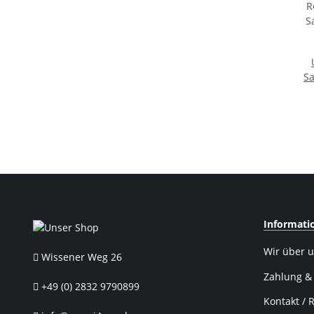
Sa
R
Sattel
Informati
Wir über 
Wissener Weg 26
Zahlung &
+49 (0) 2832 9790899
Kontakt / 