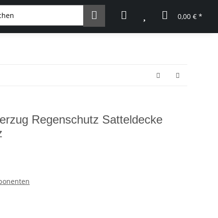
0,00 € *
überzug Regenschutz Satteldecke
z
mponenten