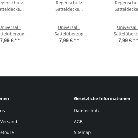
Universal -
Universal -
Universal 
ttelüberzug
Sattelüberzug
Sattelüber
egenschutz
Regenschutz
Regenschu
7,99 € *
*
7,99 € *
*
7,99 € *
*
decke "Drahtesel"
Satteldecke dunkelblau
Satteldecke "Dra
gelb
weiß
onen
Gesetzliche Informationen
uns
Datenschutz
 Versand
AGB
Retoure
Sitemap