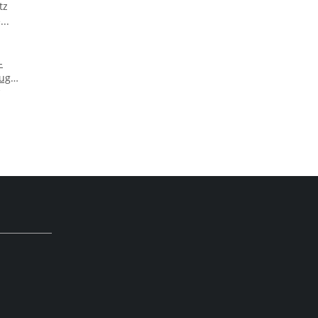
-
zug
tz
htesel"