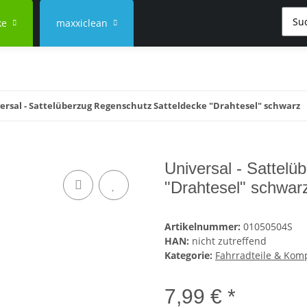
ke
maxxiclean
ersal - Sattelüberzug Regenschutz Satteldecke "Drahtesel" schwarz
Universal - Sattel
"Drahtesel" schwar
Artikelnummer:
01050504S
HAN:
nicht zutreffend
Kategorie:
Fahrradteile & Ko
7,99 € *