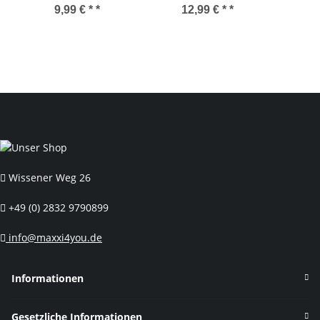
Fahrradkettenschutz
Silber/Schwarz 42
Satte
9,99 € *
*
12,99 € *
*
Schwarz/Silber
Zähne
Stahl 
Wissener Weg 26
+49 (0) 2832 9790899
info@maxxi4you.de
Informationen
Gesetzliche Informationen