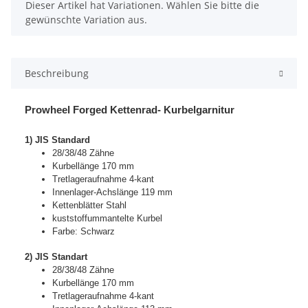
x
Dieser Artikel hat Variationen. Wählen Sie bitte die
gewünschte Variation aus.
Beschreibung
Prowheel Forged Kettenrad- Kurbelgarnitur
1) JIS Standard
28/38/48 Zähne
Kurbellänge 170 mm
Tretlageraufnahme 4-kant
Innenlager-Achslänge 119 mm
Kettenblätter Stahl
kuststoffummantelte Kurbel
Farbe: Schwarz
2) JIS Standart
28/38/48 Zähne
Kurbellänge 170 mm
Tretlageraufnahme 4-kant