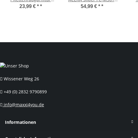
Aluminium 38 Zähne
C888CS 48/38/28
23,99 € *
*
54,99 € *
*
schwarz
Kur
Ho
Wissener Weg 26
+49 (0) 2832 9790899
info@maxxi4you.de
Informationen