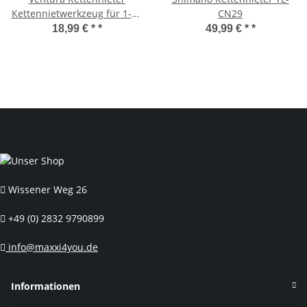
Kettennietwerkzeug für 1-12
CN29
fach Ketten
18,99 € *
*
49,99 € *
*
Wissener Weg 26
+49 (0) 2832 9790899
info@maxxi4you.de
Informationen