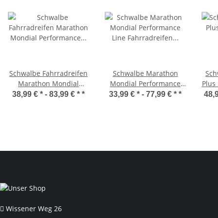
Schwalbe Fahrradreifen
Schwalbe Marathon
Sch
Marathon Mondial
Mondial Performance
Plus
Performance RaceGuard
Line Fahrradreifen
Sch
38,99 € * -
83,99 € *
*
33,99 € * -
77,99 € *
*
48,9
E-50 ADDIX
RaceGuard E-50
Schwarz/Reflex 50-622
Schwarz/Reflex 57-622
(28 x 2.00")
(28 x 2.25")
Wissener Weg 26