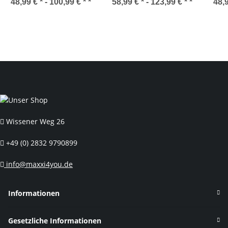
Schwarz-Reflex 55-622
Reflex 35-622 ( 28 x 1.35
Sch
48,99 € * -
100,99 € *
*
58,99 € * -
123,99 € *
*
48,9
)
Wissener Weg 26
+49 (0) 2832 9790899
info@maxxi4you.de
Informationen
Gesetzliche Informationen