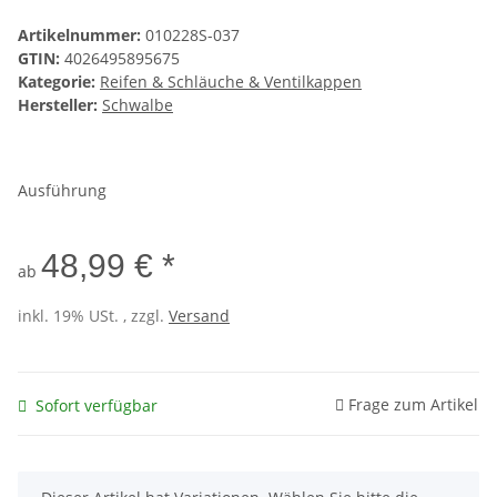
Artikelnummer:
010228S-037
GTIN:
4026495895675
Kategorie:
Reifen & Schläuche & Ventilkappen
Hersteller:
Schwalbe
Ausführung
48,99 € *
ab
inkl. 19% USt. , zzgl.
Versand
Frage zum Artikel
Sofort verfügbar
x