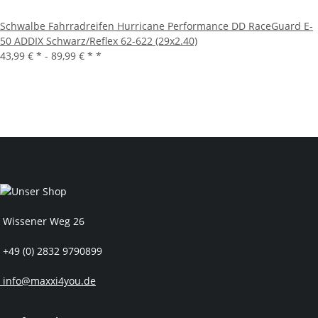
Schwalbe Fahrradreifen Hurricane Performance DD RaceGuard E-
50 ADDIX Schwarz/Reflex 62-622 (29x2.40)
43,99 € * -
89,99 € *
*
Wissener Weg 26
+49 (0) 2832 9790899
info@maxxi4you.de