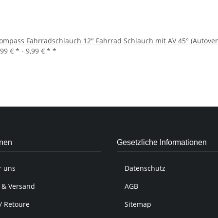
ompass Fahrradschlauch 12" Fahrrad Schlauch mit AV 45° (Autovent
,99 € * -
9,99 € *
*
onen
Gesetzliche Informationen
r uns
Datenschutz
 & Versand
AGB
/ Retoure
Sitemap