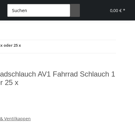
0,00 € *
x oder 25 x
radschlauch AV1 Fahrrad Schlauch 1
er 25 x
 & Ventilkappen