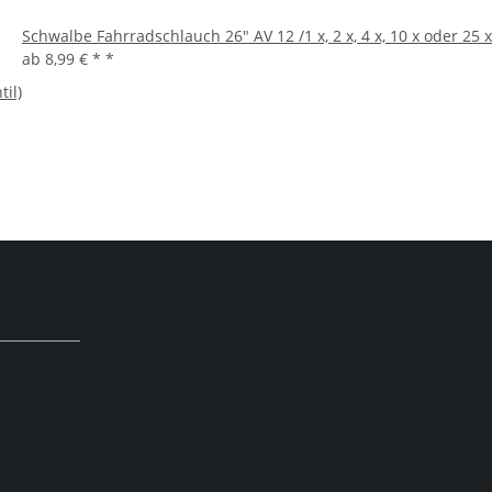
Schwalbe Fahrradschlauch 26" AV 12 /1 x, 2 x, 4 x, 10 x oder 25 x
ab
8,99 € *
*
il)