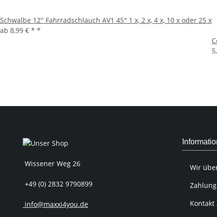
Schwalbe 12" Fahrradschlauch AV1 45° 1 x, 2 x, 4 x, 10 x oder 25 x
ab
8,99 € *
*
C
5
Informati
Wissener Weg 26
Wir übe
+49 (0) 2832 9790899
Zahlung
Kontakt 
info@maxxi4you.de