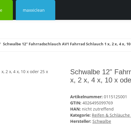
ke
maxxiclean
Schwalbe 12" Fahrradschlauch AV1 Fahrrad Schlauch 1 x, 2 x, 4 x, 10 
Schwalbe 12" Fahr
x, 2 x, 4 x, 10 x od
Artikelnummer:
011512S001
GTIN:
4026495099769
HAN:
nicht zutreffend
Kategorie:
Reifen & Schläuche
Hersteller:
Schwalbe