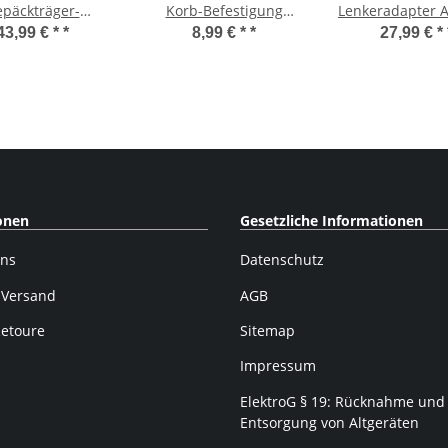
päckträger-
Korb-Befestigung
Lenkeradapter 
rplatte Adapter,
Gepäckträgerkorb
Lenkerkor
43,99 € *
*
8,99 € *
*
27,99 € *
warz, one size
Hinterradkorb
Lenkertasc
onen
Gesetzliche Informationen
uns
Datenschutz
 Versand
AGB
Retoure
Sitemap
Impressum
ElektroG § 19: Rücknahme und
Entsorgung von Altgeräten