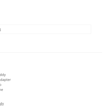
g
ddy