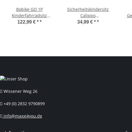
Bobike GO 1P
Sicherheitskindersitz
Kinderfahrradsitz
Calippo
Ge
Hinten
Fahrradkindersitz hinten
Se
122,99 € *
*
34,99 € *
*
Rahmenbefestigung
Rot
sch
Wissener Weg 26
+49 (0) 2832 9790899
info@maxxi4you.de