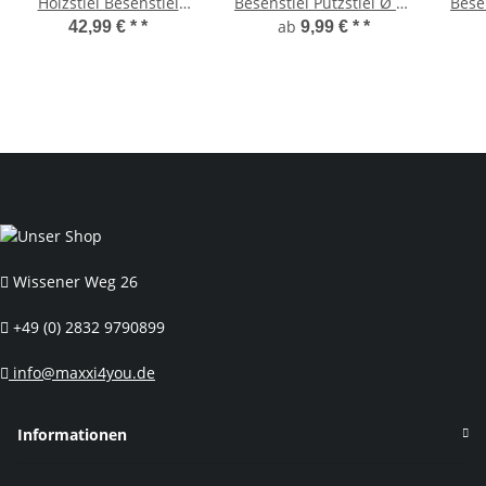
Holzstiel Besenstiel
Besenstiel Putzstiel Ø 24
Besen
Putzstiel mit Kunststoff
mm 130 cm
mm 
ab
42,99 € *
*
9,99 € *
*
Griff Naturholz Foliert Ø
28 mm - Länge 138 cm
Wissener Weg 26
+49 (0) 2832 9790899
info@maxxi4you.de
Informationen