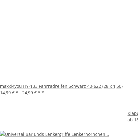
maxxi4you HY-133 Fahrradreifen Schwarz 40-622 (28 x 1,50)
14,99 € * -
24,99 € *
*
Klap
ab
1