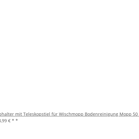
phalter mit Teleskopstiel für Wischmopp Bodenreinigung Mopp 50
8,99 € *
*