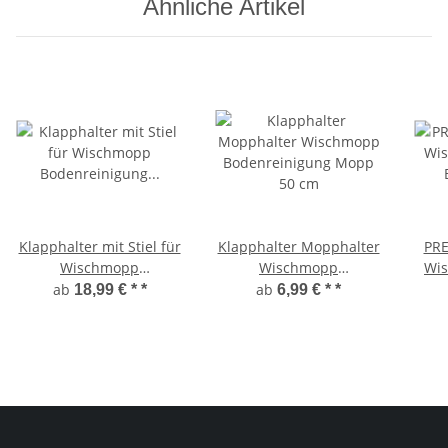
Ähnliche Artikel
Klapphalter mit Stiel für
Klapphalter Mopphalter
PR
Wischmopp
Wischmopp
Wi
Bodenreinigung Mopp
Bodenreinigung Mopp
ab
ab
18,99 € *
*
6,99 € *
*
50 cm
50 cm