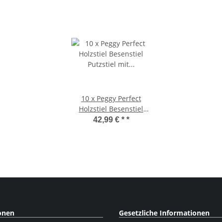
10 x Peggy Perfect
Holzstiel Besenstiel
Putzstiel mit Kunststoff
42,99 € *
*
Griff Naturholz Foliert
Ø 28 mm - Länge 138
cm
onen
Gesetzliche Informationen