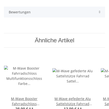
Bewertungen
Ähnliche Artikel
M-Wave Booster
M-Wave gefederte Alu
M-W
Fahrradschloss
Sattelstütze Fahrrad
Sa
Multifunktionsschloss
Sattel Stütze Ø 27,2/300
Satt