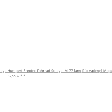
iegel
Humpert Ergotec Fahrrad Spiegel M-77 lang Rückspiegel Mop
32,99 € *
*