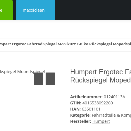
ke
maxxiclean
pert Ergotec Fahrrad Spiegel M-99 kurz E-Bike Rückspiegel Mopedspi
Humpert Ergotec Fa
Rückspiegel Moped
Artikelnummer:
01240113A
GTIN:
4016538092260
HAN:
63501101
Kategorie:
Fahrradteile & Ko
Hersteller:
Humpert