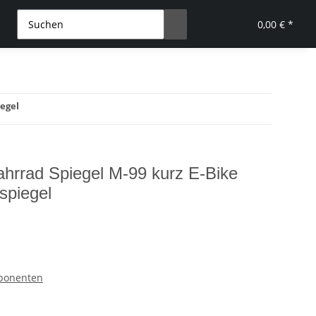
0,00 € *
egel
hrrad Spiegel M-99 kurz E-Bike
spiegel
mponenten