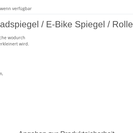
 wenn verfügbar
dspiegel / E-Bike Spiegel / Roll
läche wodurch
rkleinert wird.
m,