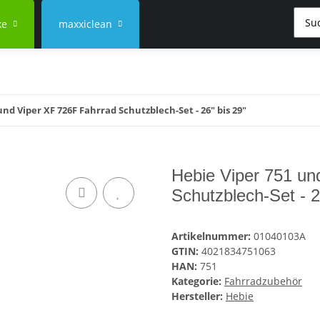
ke
maxxiclean
und Viper XF 726F Fahrrad Schutzblech-Set - 26" bis 29"
Hebie Viper 751 un
Schutzblech-Set - 2
Artikelnummer:
01040103A
GTIN:
4021834751063
HAN:
751
Kategorie:
Fahrradzubehör
Hersteller:
Hebie