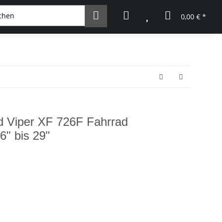
0,00 € *
d Viper XF 726F Fahrrad
6" bis 29"