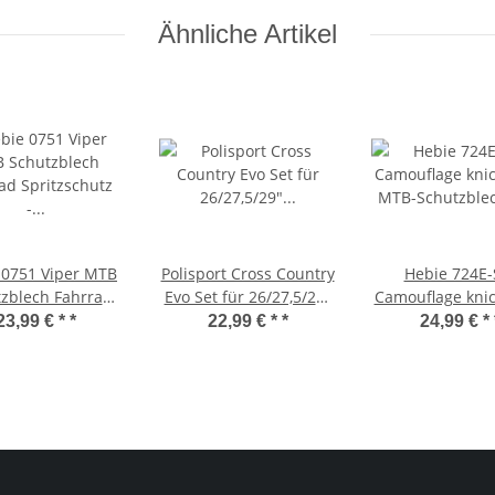
Ähnliche Artikel
 0751 Viper MTB
Polisport Cross Country
Hebie 724E-
zblech Fahrrad
Evo Set für 26/27,5/29"
Camouflage kni
schutz - 26"-29"
Schutzblech
MTB-Schutzble
23,99 € *
*
22,99 € *
*
24,99 € *
Spritzschutz
leicht