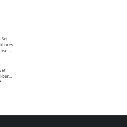
Set
ckbares
chset
*