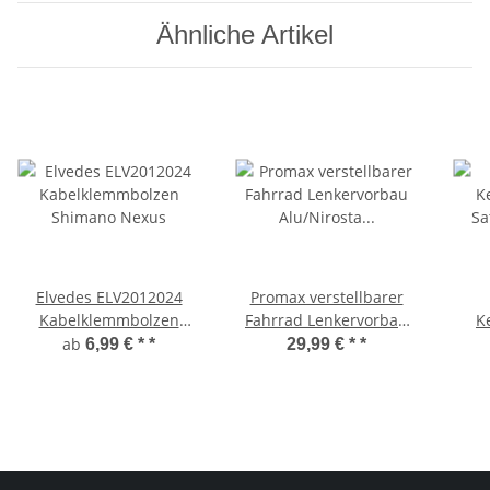
Ähnliche Artikel
Elvedes ELV2012024
Promax verstellbarer
Kabelklemmbolzen
Fahrrad Lenkervorbau
K
Shimano Nexus
Alu/Nirosta Lenker
Satt
ab
6,99 € *
*
29,99 € *
*
Vorbau
verz