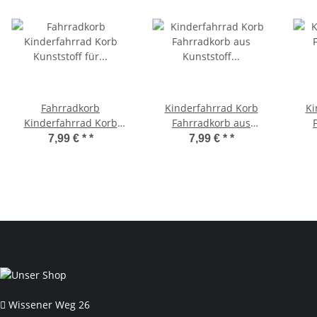
Fahrradkorb
Kinderfahrrad Korb
Ki
Kinderfahrrad Korb
Fahrradkorb aus
Kunststoff für
Kunststoff vorne/hinten
Kuns
7,99 € *
*
7,99 € *
*
vorne/hinten Blau
Rosa/Weiß
Blumen
Wissener Weg 26