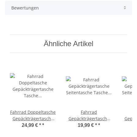
Bewertungen
Ähnliche Artikel
Fahrrad Doppeltasche
Fahrrad
Gepäckträgertasche
Gepäckträgertasche
Gepäc
Tasche grün, weiße
Seitentasche Tasche
Seite
24,99 € *
*
19,99 € *
*
1
Punkte
Grün Punkte 16 mm
Rot 