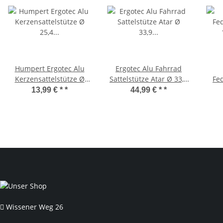
Humpert Ergotec Alu
Ergotec Alu Fahrrad
Kerzensattelstütze Ø
Sattelstütze Atar Ø 33,9
Fed
25,4 - 31.8mm/ Länge
mm/ L 550 mm
10.
13,99 € *
*
44,99 € *
*
300 mm in Silber
schwarz/sand
Sicherheitslevel 5
S
Wissener Weg 26