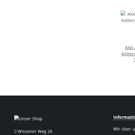
AXA 
Ketten
1
Informati
Wir über 
Wissener Weg 26