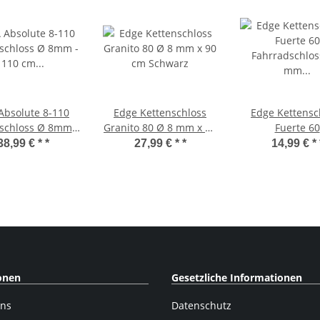
Absolute 8-110
Edge Kettenschloss
Edge Kettensc
schloss Ø 8mm -
Granito 80 Ø 8 mm x 90
Fuerte 60
10 cm länge
cm Schwarz
Fahrradschloss
38,99 € *
*
27,99 € *
*
14,99 € *
x 110 cm Sch
onen
Gesetzliche Informationen
uns
Datenschutz