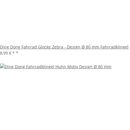
Ding Dong Fahrrad Glocke Zebra - Design Ø 80 mm Fahrradklingel
8,99 € *
*