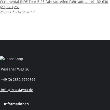
Continental RIDE Tour E-25 Fahrradreifen Fahrradmantel - 32-630
(27,0 x 1,25")
21,99 € * -
47,99 € *
*
Wissener Weg 26
+49 (0) 2832 9790899
info@maxxi4you.de
Informationen