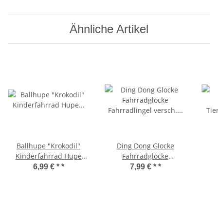
Ähnliche Artikel
Ballhupe "Krokodil"
Ding Dong Glocke
Kinderfahrrad Hupe
Fahrradglocke
Tierfigurhupe
Fahrradlingel versch.
Tie
6,99 € *
*
7,99 € *
*
Fahrradhupe
Farben einfarbig Ø 60
mm