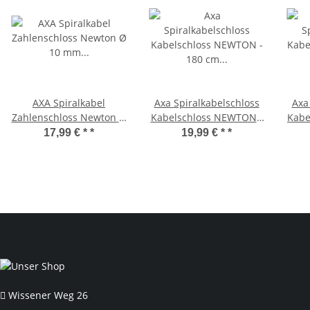
AXA Spiralkabel
Axa Spiralkabelschloss
Axa
Zahlenschloss Newton Ø
Kabelschloss NEWTON -
Kabe
10 mm Mattschwarz 150
180 cm Länge -
cm L
17,99 € *
*
19,99 € *
*
cm
Durchmesser 12 mm
Schwarz
Wissener Weg 26