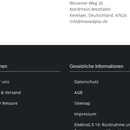
Wissener Weg 26
Nordrhein-Westfalen
Kevelaer, Deutschland, 47626
info@maxxi4you.de
onen
Gesetzliche Informationen
r uns
Datenschutz
 & Versand
AGB
/ Retoure
Sitemap
Impressum
ElektroG § 19: Rücknahme u