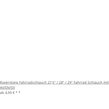
Roverstone Fahrradschlauch 27,5" / 28" / 29" Fahrrad Schlauch mit
AV/DV/SV
ab
4,99 € *
*